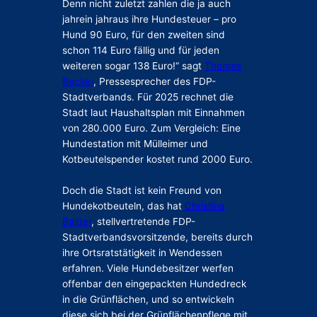
Denn nicht zuletzt zahlen die ja auch
jahrein jahraus ihre Hundesteuer – pro
Hund 90 Euro, für den zweiten sind
schon 114 Euro fällig und für jeden
weiteren sogar 138 Euro!“ sagt
Thomas
Becker
, Pressesprecher des FDP-
Stadtverbands. Für 2025 rechnet die
Stadt laut Haushaltsplan mit Einnahmen
von 280.000 Euro. Zum Vergleich: Eine
Hundestation mit Mülleimer und
Kotbeutelspender kostet rund 2000 Euro.
Doch die Stadt ist kein Freund von
Hundekotbeuteln, das hat
Christina
Balder
, stellvertretende FDP-
Stadtverbandsvorsitzende, bereits durch
ihre Ortsratstätigkeit in Wendessen
erfahren. Viele Hundebesitzer werfen
offenbar den eingepackten Hundedreck
in die Grünflächen, und so entwickeln
diese sich bei der Grünflächenpflege mit