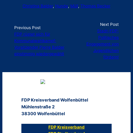
Christina Balder
, 
Hunde
, 
Müll
, 
Thomas Becker
Next Post
Previous Post
Stadt-FDP:
FDP rüstet sich für
Politisches
Kommunalwahlkampf:
Engagement von
Vorsitzender Pierre Balder
Jugendlichen
einstimmig wiedergewählt
fördern!
FDP Kreisverband Wolfenbüttel
Mühlenstraße 2
38300 Wolfenbüttel
FDP Kreisverband