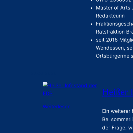
Master of Arts 
Redakteurin
Fraktionsgesch
Ratsfraktion B
seit 2016 Mitgl
Wendessen, sei
Ortsbürgermeis
27.06.2026
Heißer 
:
Weiterlesen
Ein weiterer
H
Bei sommerl
e
der Frage, w
i