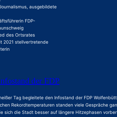
Journalismus, ausgebildete
äftsführerin FDP-
raunschweig
ied des Ortsrates
t 2021 stellvertretende
terin
Infostand der FDP
 heißer Tag begleitete den Infostand der FDP Wolfenbü
ichen Rekordtemperaturen standen viele Gespräche ga
ie sich die Stadt besser auf längere Hitzephasen vorb