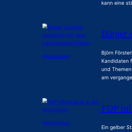
kann eine st
ß
e
06.06.2026
r
I
Bürger 
n
f
Björn Förste
o
:
Weiterlesen
s
Kandidaten f
B
t
und Themen 
ü
a
am vergange
r
n
g
25.05.2026
d
e
d
r
FDP inf
e
s
r
u
:
Weiterlesen
F
Ein gelber S
c
F