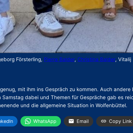
geborg Försterling,
Pierre Balder
,
Christina Balder
, Vitali
nd genug, mit ihm ins Gespräch zu kommen. Auch andere 
am Samstag dabei und Themen für Gespräche gab es rei
ende und die allgemeine Situation in Wolfenbüttel.
nkedIn
WhatsApp
Email
Copy Link