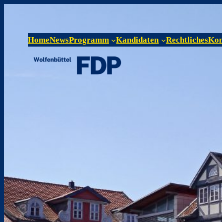
Home
News
Programm
Kandidaten
Rechtliches
Kon