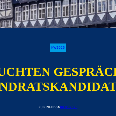
KW2026
UCHTEN GESPRÄC
NDRATSKANDIDA
PUBLISHED
ON
06.06.2026