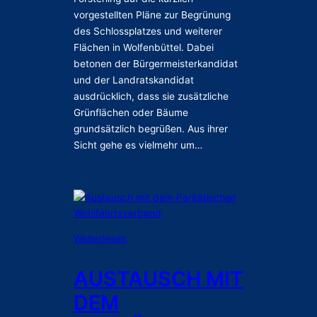
t
vorgestellten Pläne zur Begrünung
i
des Schlossplatzes und weiterer
o
Flächen in Wolfenbüttel. Dabei
n
betonen der Bürgermeisterkandidat
ü
und der Landratskandidat
b
ausdrücklich, dass sie zusätzliche
e
Grünflächen oder Bäume
r
grundsätzlich begrüßen. Aus ihrer
G
Sicht gehe es vielmehr um…
r
ü
19.07.2026
n
f
l
ä
:
Weiterlesen
c
A
h
u
AUSTAUSCH MIT
e
s
n
DEM
t
-
a