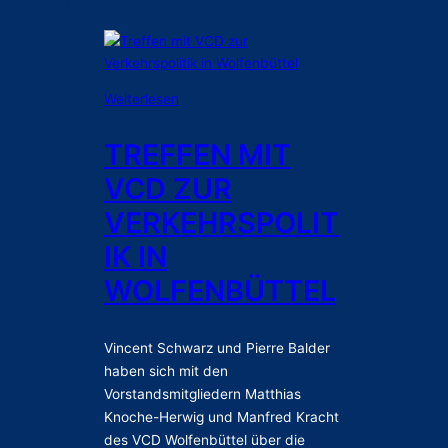
i
15.07.2026
h
s
e
t
n
i
W
s
:
Weiterlesen
o
c
T
h
h
r
l
TREFFEN MIT
e
e
f
P
VCD ZUR
f
a
r
f
h
VERKEHRSPOLIT
i
e
r
o
IK IN
n
t
r
m
s
WOLFENBÜTTEL
i
i
v
t
t
e
ä
V
r
Vincent Schwarz und Pierre Balder
t
C
b
haben sich mit den
e
D
a
Vorstandsmitgliedern Matthias
n
z
n
Knoche-Herwig und Manfred Kracht
u
d
des VCD Wolfenbüttel über die