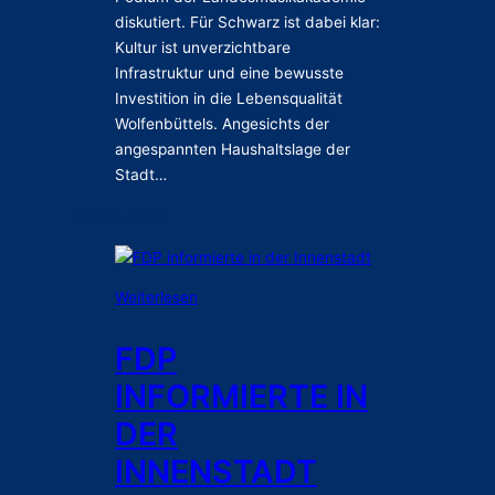
r
diskutiert. Für Schwarz ist dabei klar:
f
Kultur ist unverzichtbare
i
Infrastruktur und eine bewusste
n
Investition in die Lebensqualität
a
Wolfenbüttels. Angesichts der
n
angespannten Haushaltslage der
z
Stadt…
i
e
25.05.2026
r
u
n
:
Weiterlesen
g
F
:
D
FDP
P
P
r
INFORMIERTE IN
i
i
n
DER
o
f
r
INNENSTADT
o
i
r