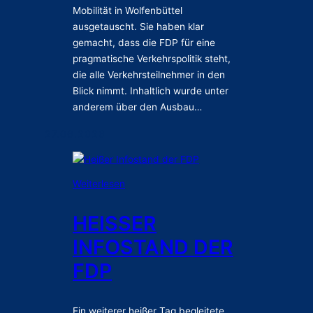
r
Mobilität in Wolfenbüttel
V
ausgetauscht. Sie haben klar
e
gemacht, dass die FDP für eine
r
pragmatische Verkehrspolitik steht,
k
die alle Verkehrsteilnehmer in den
e
Blick nimmt. Inhaltlich wurde unter
h
anderem über den Ausbau…
r
s
27.06.2026
p
o
l
:
Weiterlesen
i
H
t
e
i
HEISSER I
i
k
NFOSTAND DER F
ß
i
e
n
DP
r
W
I
o
n
l
Ein weiterer heißer Tag begleitete