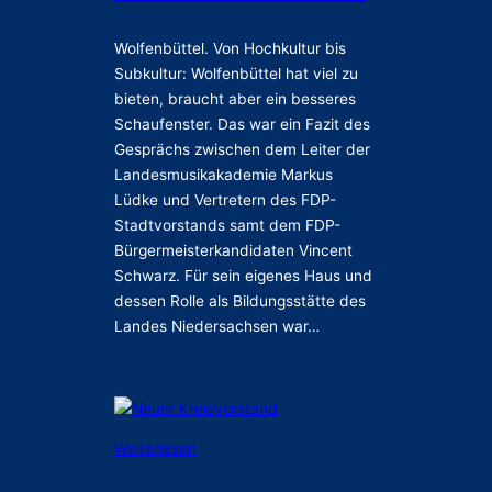
d
e
Wolfenbüttel. Von Hochkultur bis
r
Subkultur: Wolfenbüttel hat viel zu
s
bieten, braucht aber ein besseres
a
Schaufenster. Das war ein Fazit des
c
Gesprächs zwischen dem Leiter der
h
Landesmusikakademie Markus
s
Lüdke und Vertretern des FDP-
e
Stadtvorstands samt dem FDP-
n
h
Bürgermeisterkandidaten Vincent
a
Schwarz. Für sein eigenes Haus und
b
dessen Rolle als Bildungsstätte des
e
Landes Niedersachsen war…
n
29.03.2026
s
o
v
i
:
Weiterlesen
e
N