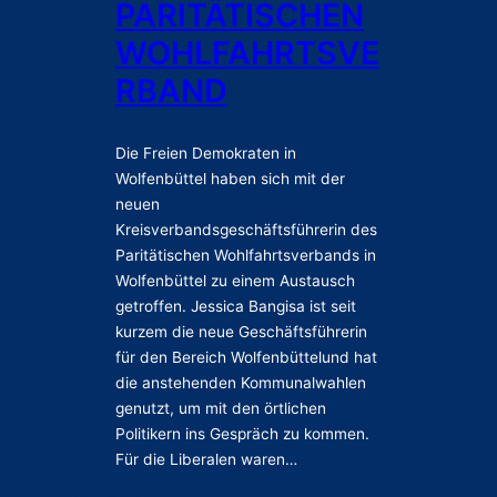
PARITÄTISCHEN
P
u
l
WOHLFAHRTSVE
s
ä
c
RBAND
n
h
e
m
—
i
Die Freien Demokraten in
F
t
Wolfenbüttel haben sich mit der
D
d
neuen
P
e
f
Kreisverbandsgeschäftsführerin des
m
o
Paritätischen Wohlfahrtsverbands in
P
r
Wolfenbüttel zu einem Austausch
a
d
getroffen. Jessica Bangisa ist seit
r
e
kurzem die neue Geschäftsführerin
i
r
für den Bereich Wolfenbüttelund hat
t
t
die anstehenden Kommunalwahlen
ä
r
genutzt, um mit den örtlichen
t
e
Politikern ins Gespräch zu kommen.
i
a
Für die Liberalen waren…
s
l
c