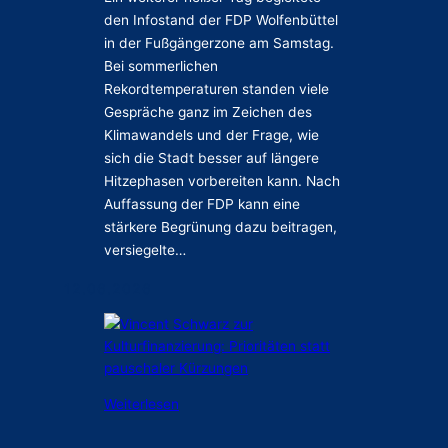
f
f
den Infostand der FDP Wolfenbüttel
o
e
in der Fußgängerzone am Samstag.
s
n
Bei sommerlichen
t
b
Rekordtemperaturen standen viele
a
ü
Gespräche ganz im Zeichen des
n
t
Klimawandels und der Frage, wie
d
t
sich die Stadt besser auf längere
d
e
Hitzephasen vorbereiten kann. Nach
e
l
Auffassung der FDP kann eine
r
stärkere Begrünung dazu beitragen,
F
versiegelte…
D
P
12.06.2026
:
Weiterlesen
V
i