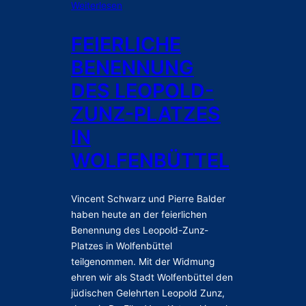
:
Weiterlesen
r
-
F
k
V
e
FEIERLICHE
e
i
i
n
l
BENENNUNG
e
:
l
r
DES LEOPOLD-
F
a
l
D
ZUNZ-PLATZES
i
P
c
IN
b
h
e
WOLFENBÜTTEL
e
s
B
u
e
c
Vincent Schwarz und Pierre Balder
n
h
haben heute an der feierlichen
e
t
n
Benennung des Leopold-Zunz-
G
n
Platzes in Wolfenbüttel
e
u
teilgenommen. Mit der Widmung
d
n
ehren wir als Stadt Wolfenbüttel den
e
g
jüdischen Gelehrten Leopold Zunz,
n
d