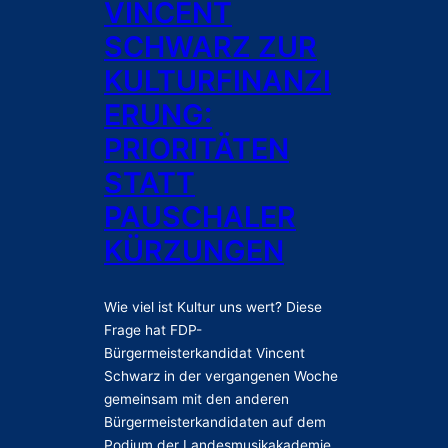
VINCENT
n
SCHWARZ ZUR
c
e
KULTURFINANZI
n
ERUNG:
t
S
PRIORITÄTEN
c
STATT
h
w
PAUSCHALER
a
KÜRZUNGEN
r
z
z
u
Wie viel ist Kultur uns wert? Diese
r
Frage hat FDP-
K
Bürgermeisterkandidat Vincent
u
Schwarz in der vergangenen Woche
l
gemeinsam mit den anderen
t
Bürgermeisterkandidaten auf dem
u
Podium der Landesmusikakademie