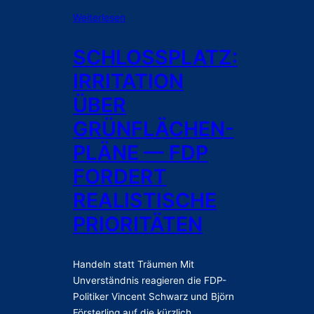
:
Weiterlesen
S
c
SCHLOSSPLATZ:
h
IRRITATION
l
o
ÜBER
s
GRÜNFLÄCHEN-
s
p
PLÄNE — FDP
l
FORDERT
a
t
REALISTISCHE
z
PRIORITÄTEN
:
I
r
r
Handeln statt Träumen Mit
i
Unverständnis reagieren die FDP-
t
Politiker Vincent Schwarz und Björn
a
Försterling auf die kürzlich