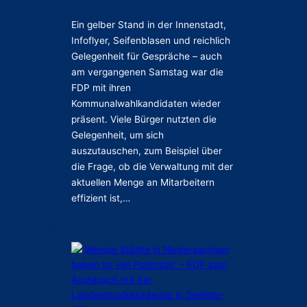
t
m
ä
Ein gelber Stand in der Innenstadt,
i
t
Infoflyer, Seifenblasen und reichlich
e
e
Gelegenheit für Gespräche – auch
r
n
am vergangenen Samstag war die
t
s
e
FDP mit ihren
t
i
Kommunalwahlkandidaten wieder
a
n
präsent. Viele Bürger nutzten die
t
d
Gelegenheit, um sich
t
e
auszutauschen, zum Beispiel über
p
r
die Frage, ob die Verwaltung mit der
a
I
aktuellen Menge an Mitarbeitern
u
n
effizient ist,…
s
n
c
e
06.05.2026
h
n
a
s
l
t
e
a
r
d
K