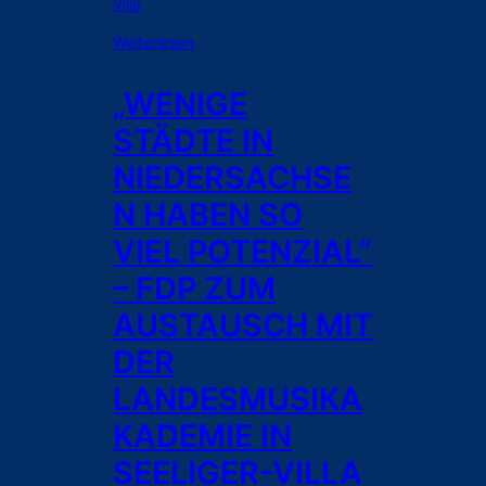
t
ü
:
Weiterlesen
r
„
z
W
u
„WENIGE
e
n
STÄDTE IN
n
g
i
e
NIEDERSACHSE
g
n
N HABEN SO
e
S
VIEL POTENZIAL“
t
– FDP ZUM
ä
d
AUSTAUSCH MIT
t
DER
e
i
LANDESMUSIKA
n
N
KADEMIE IN
i
SEELIGER-VILLA
e