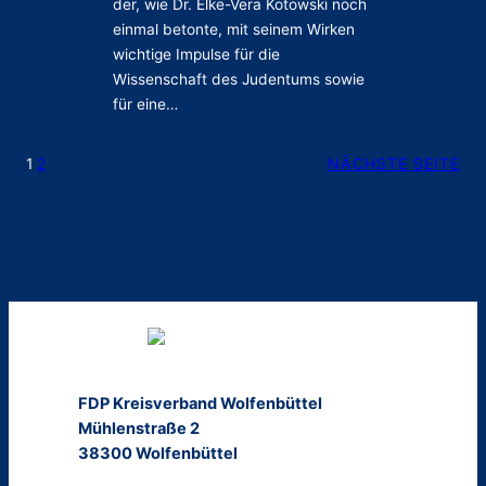
der, wie Dr. Elke-Vera Kotowski noch
k
e
einmal betonte, mit seinem Wirken
s
s
wichtige Impulse für die
t
L
Wissenschaft des Judentums sowie
ä
e
für eine…
t
o
t
p
e
NÄCHSTE SEITE
1
2
o
i
l
n
d
d
-
e
Z
r
u
J
n
V
z
A
-
W
P
o
FDP Kreisverband Wolfenbüttel
l
l
Mühlenstraße 2
a
f
38300 Wolfenbüttel
t
e
z