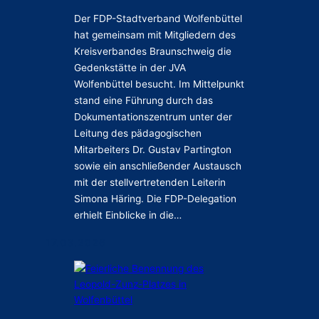
ä
s
r
Der FDP-Stadtverband Wolfenbüttel
i
e
hat gemeinsam mit Mitgliedern des
k
n
Kreisverbandes Braunschweig die
a
,
k
Gedenkstätte in der JVA
V
a
Wolfenbüttel besucht. Im Mittelpunkt
e
d
stand eine Führung durch das
r
e
Dokumentationszentrum unter der
a
m
Leitung des pädagogischen
n
i
Mitarbeiters Dr. Gustav Partington
t
e
sowie ein anschließender Austausch
w
i
mit der stellvertretenden Leiterin
o
n
Simona Häring. Die FDP-Delegation
r
S
erhielt Einblicke in die…
t
e
u
e
17.03.2026
n
l
g
i
s
g
t
e
ä
r