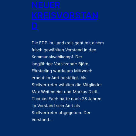
l
e
NEUER
P
u
KREISVORSTAN
o
e
t
r
D
e
K
n
r
z
e
Die FDP im Landkreis geht mit einem
i
i
frisch gewählten Vorstand in den
a
s
Kommunalwahlkampf. Der
l
v
langjährige Vorsitzende Björn
“
o
Försterling wurde am Mittwoch
–
r
erneut im Amt bestätigt. Als
F
s
Stellvertreter wählten die Mitglieder
D
t
Max Weitemeier und Markus Dietl.
P
a
Thomas Fach hatte nach 28 Jahren
z
n
im Vorstand sein Amt als
u
d
Stellvertreter abgegeben. Der
m
Vorstand…
A
u
24.03.2026
s